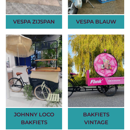
VESPA ZIJSPAN
VESPA BLAUW
JOHNNY LOCO
BAKFIETS
BAKFIETS
VINTAGE