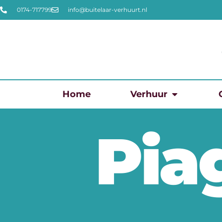
0174-717799
info@buitelaar-verhuurt.nl
Home
Verhuur
Pia