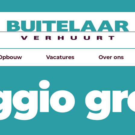
Opbouw
Vacatures
Over ons
ggio g