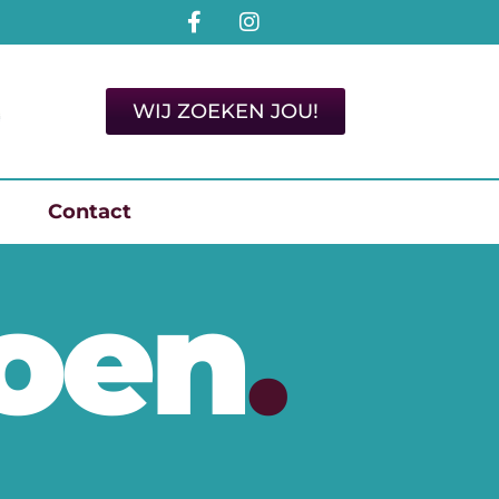
WIJ ZOEKEN JOU!
Contact
roen
.