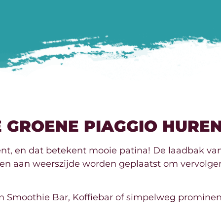
GROENE PIAGGIO HURE
ent, en dat betekent mooie patina! De laadbak va
n aan weerszijde worden geplaatst om vervolgen
 een Smoothie Bar, Koffiebar of simpelweg prominen